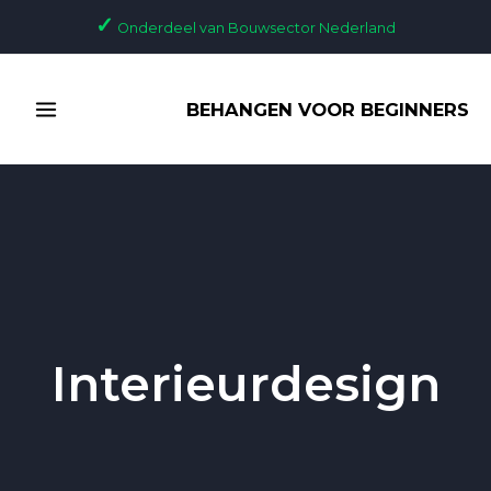
Ga
✓
Onderdeel van Bouwsector Nederland
naar
de
MAIN
inhoud
BEHANGEN VOOR BEGINNERS
MENU
Interieurdesign