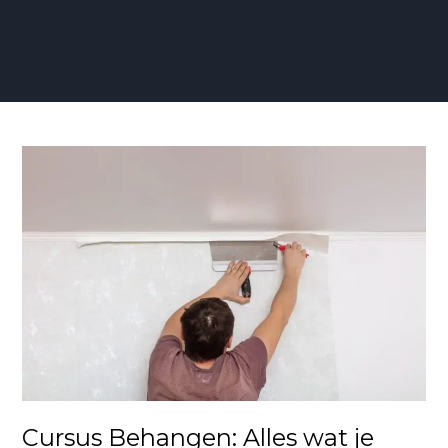
Cursus
Behangen:
Alles
wat
je
gaat
Leren
Cursus Behangen: Alles wat je