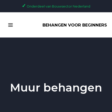
Ga
✓
Onderdeel van Bouwsector Nederland
naar
de
MAIN
inhoud
BEHANGEN VOOR BEGINNERS
MENU
Muur behangen