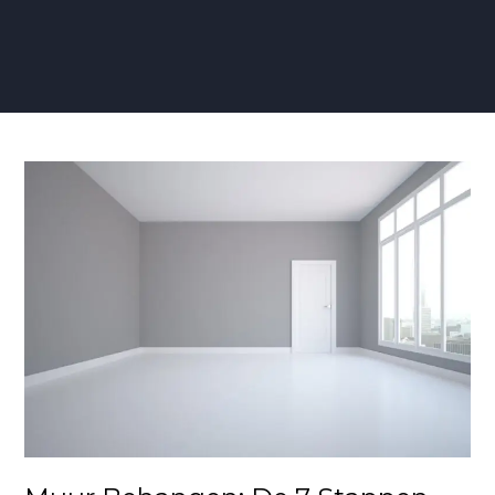
Muur
Behangen:
De
7
Stappen
van
een
Professional