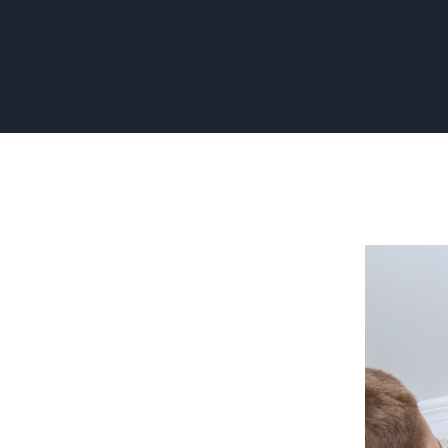
Scanbeha
Behangen
Naadloos
en
Strak
Resultaat