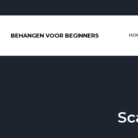
Ga
naar
de
inhoud
BEHANGEN VOOR BEGINNERS
HO
Sc