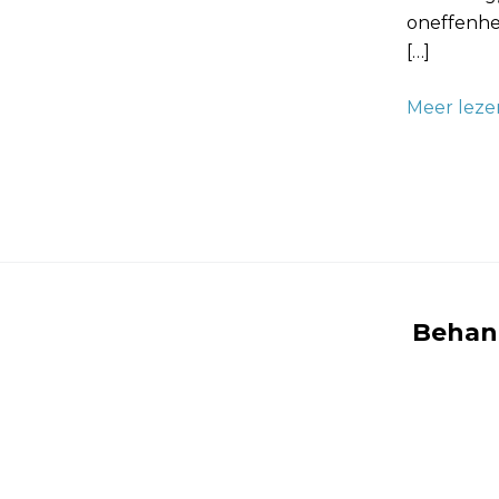
oneffenhed
[…]
Meer leze
Behang