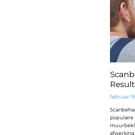
Scanb
Result
februari 1
Scanbehang
populaire
muurbekle
afwerking,