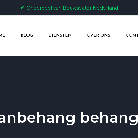
✓
Onderdeel van Bouwsector Nederland
ME
BLOG
DIENSTEN
OVER ONS
CONT
anbehang behan