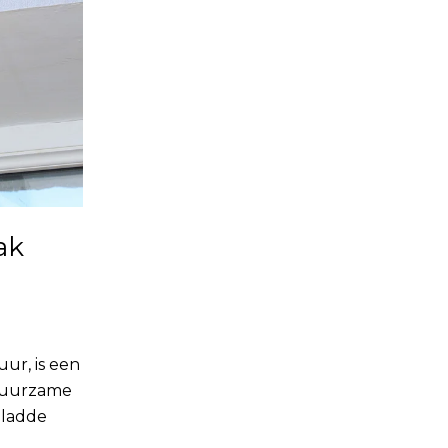
ak
ur, is een
 duurzame
gladde