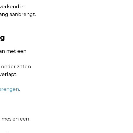
werkend in
hang aanbrengt.
ng
aan met een
 onder zitten.
verlapt.
nbrengen
.
p mes en een