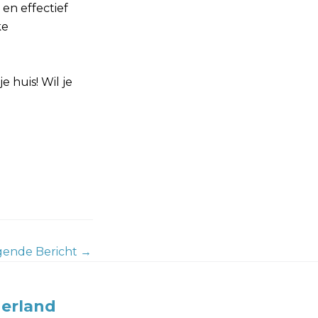
en effectief
ke
e huis! Wil je
gende Bericht
→
erland