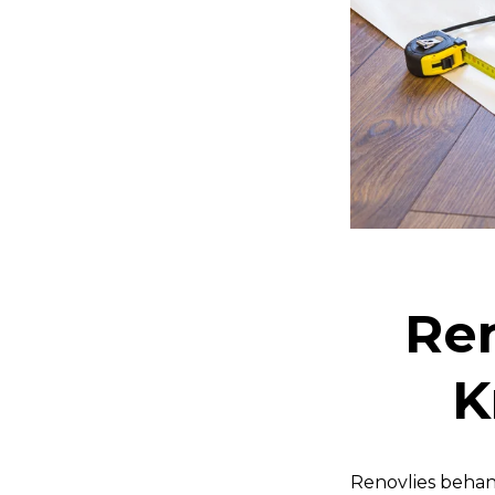
Re
K
Renovlies behan