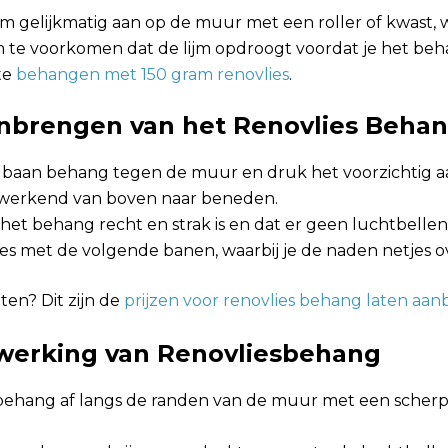
m gelijkmatig aan op de muur met een roller of kwast, 
om te voorkomen dat de lijm opdroogt voordat je het be
te
behangen met 150 gram renovlies
.
anbrengen van het Renovlies Beha
e baan behang tegen de muur en druk het voorzichtig 
 werkend van boven naar beneden.
het behang recht en strak is en dat er geen luchtbellen
es met de volgende banen, waarbij je de naden netjes o
itten? Dit zijn de
prijzen voor renovlies behang laten aa
fwerking van Renovliesbehang
g behang af langs de randen van de muur met een scher