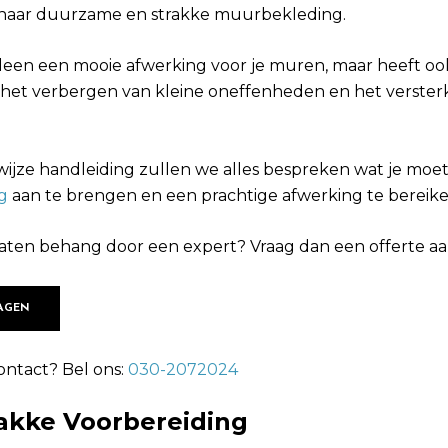
n naar duurzame en strakke muurbekleding.
alleen een mooie afwerking voor je muren, maar heeft oo
 het verbergen van kleine oneffenheden en het verster
wijze handleiding zullen we alles bespreken wat je mo
g
aan te brengen en een prachtige afwerking te bereike
 laten behang door een expert? Vraag dan een offerte aa
AGEN
ontact? Bel ons:
030-2072024
rakke Voorbereiding