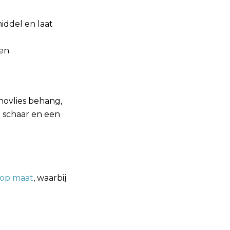
iddel en laat
en.
novlies behang,
 schaar en een
 op maat
, waarbij