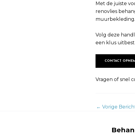
Met de juiste v
renovlies beha
muurbekleding
Volg deze handle
een klus uitbest
CONTACT OPNE
Vragen of snel c
←
Vorige Berich
Behang