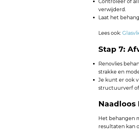
Controleer of a
verwijderd.
Laat het behang
Lees ook:
Glasv
Stap 7: A
Renovlies behan
strakke en moder
Je kunt er ook 
structuurverf o
Naadloos 
Het behangen me
resultaten kan o