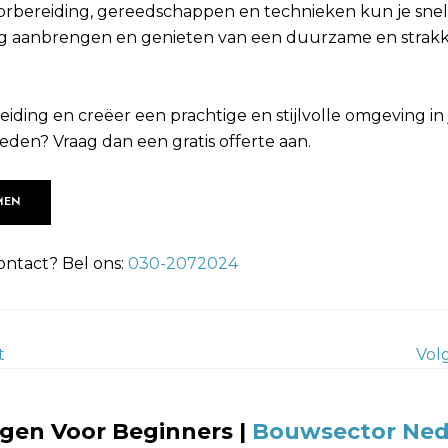
oorbereiding, gereedschappen en technieken kun je snel 
ng aanbrengen en genieten van een duurzame en strak
.
iding en creëer een prachtige en stijlvolle omgeving in j
eden? Vraag dan een gratis offerte aan.
MEN
ontact? Bel ons:
030-2072024
t
Vol
en Voor Beginners |
Bouwsector Ned