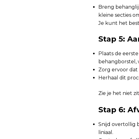
Breng behanglij
kleine secties 
Je kunt het bes
Stap 5: A
Plaats de eerst
behangborstel,
Zorg ervoor dat 
Herhaal dit proc
Zie je het niet z
Stap 6: A
Snijd overtolli
liniaal.