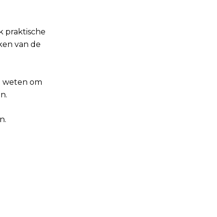
k praktische
ken van de
et weten om
n.
n.