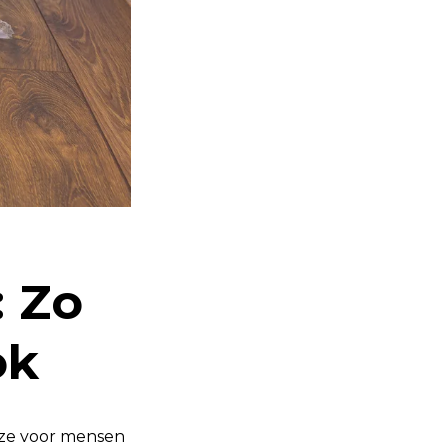
 Zo
ok
uze voor mensen