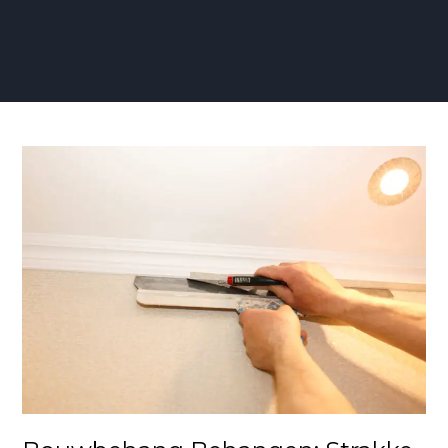
Bouwbehang
Behangen:
Strakke
Beschermde
Muren