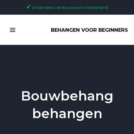
Ga
✓
Onderdeel van Bouwsector Nederland
naar
de
MAIN
inhoud
BEHANGEN VOOR BEGINNERS
MENU
Bouwbehang
behangen