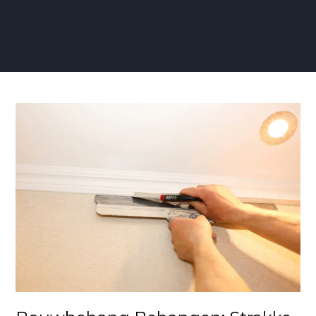
Bouwbehang
Behangen:
Strakke
Beschermde
Muren