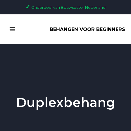
Ga
✓
Onderdeel van Bouwsector Nederland
naar
de
MAIN
inhoud
BEHANGEN VOOR BEGINNERS
MENU
Duplexbehang