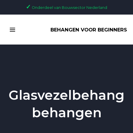
Ga
✓
Onderdeel van Bouwsector Nederland
naar
de
MAIN
inhoud
BEHANGEN VOOR BEGINNERS
MENU
Glasvezelbehang
behangen