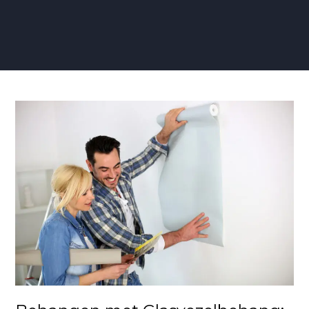
Behangen
met
Glasvezelbehang:
Strak
en
Beschermt