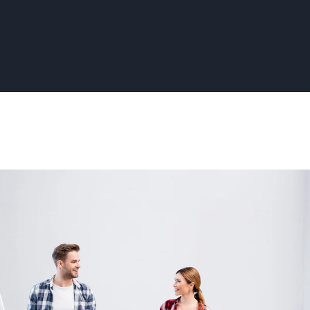
n
ehang:
e