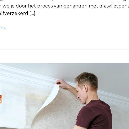
n we je door het proces van behangen met glasvliesbeh
elfverzekerd […]
n »
behang
: