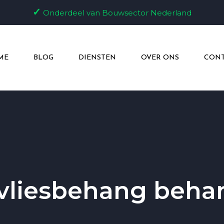
✓
Onderdeel van Bouwsector Nederland
ME
BLOG
DIENSTEN
OVER ONS
CONT
vliesbehang beh