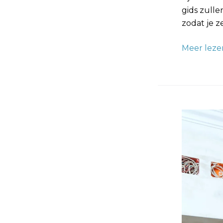
gids zulle
zodat je z
Meer leze
Glasvlies
Behangen
Tips
van
de
Pro’s