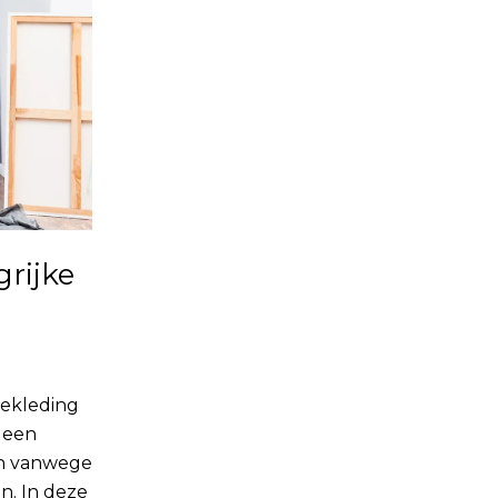
rijke
bekleding
s een
en vanwege
n. In deze