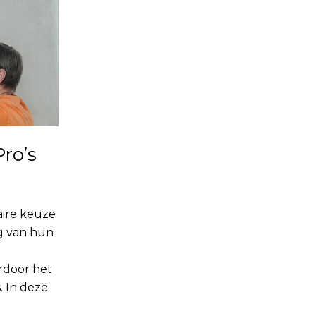
ro’s
aire keuze
g van hun
rdoor het
. In deze