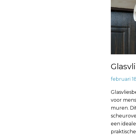
Glasvl
februari 1
Glasvlies
voor mens
muren. Dit
scheurove
een ideale
praktische