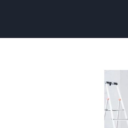
Behange
met
Glasvliesb
7
Belangrijk
Tips