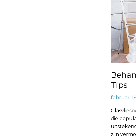
Behan
Tips
februari 1
Glasvlies
die popula
uitsteken
zijn verm