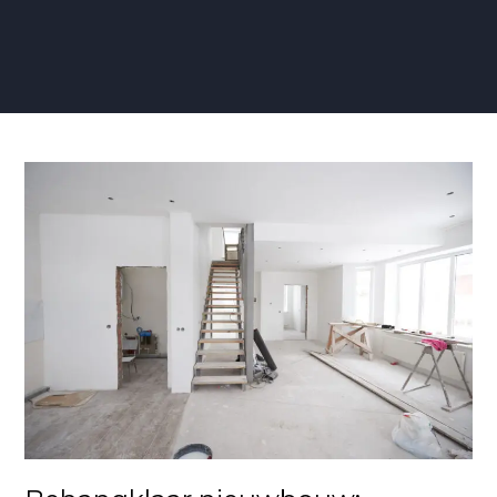
Behangklaar
nieuwbouw:
waarom
moet
dat?