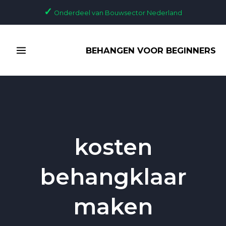
Ga
✓
Onderdeel van Bouwsector Nederland
naar
de
MAIN
inhoud
BEHANGEN VOOR BEGINNERS
MENU
kosten
behangklaar
maken