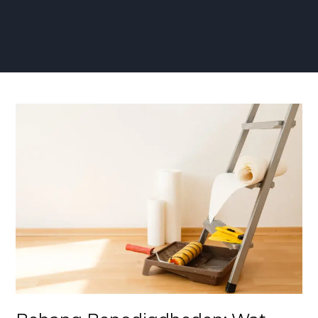
Behang
Benodigdheden:
Wat
Heb
Je
Nodig?