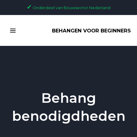
Ga
✓
Onderdeel van Bouwsector Nederland
naar
de
MAIN
inhoud
BEHANGEN VOOR BEGINNERS
MENU
Behang
benodigdheden