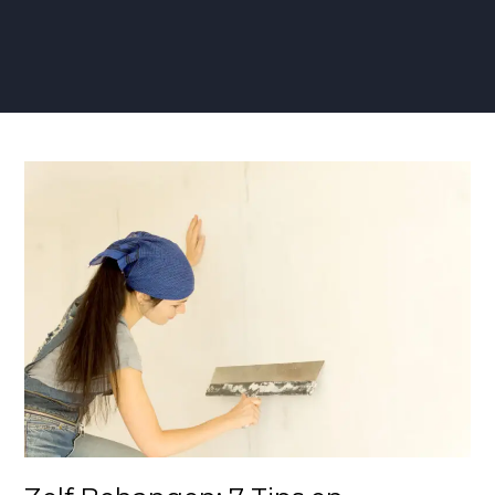
Zelf
Behangen:
7
Tips
en
Stappenplan