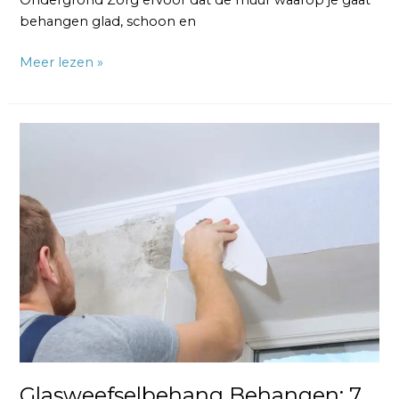
Ondergrond Zorg ervoor dat de muur waarop je gaat
behangen glad, schoon en
Meer lezen »
Glasweefselbehang
Behangen:
7
Stappen
Proces
Glasweefselbehang Behangen: 7