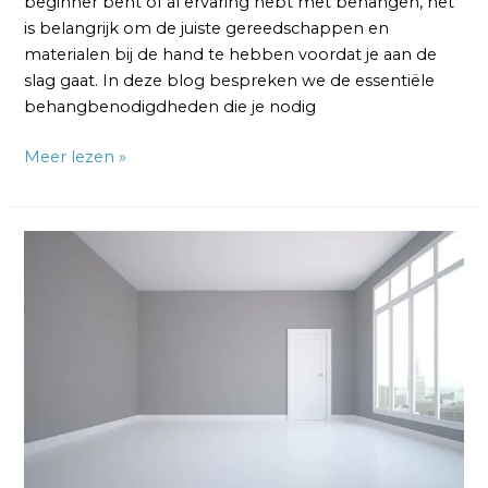
beginner bent of al ervaring hebt met behangen, het
is belangrijk om de juiste gereedschappen en
materialen bij de hand te hebben voordat je aan de
slag gaat. In deze blog bespreken we de essentiële
behangbenodigdheden die je nodig
Meer lezen »
Muur
Behangen:
De
7
Stappen
van
een
Professional