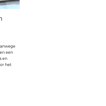
n
 vanwege
een een
s en
or het