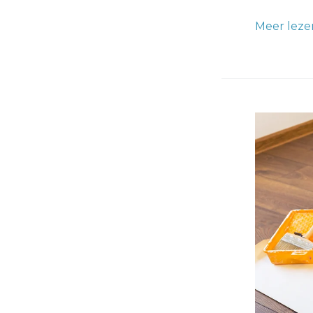
Meer leze
Behange
Tips:
10
Handige
Adviezen