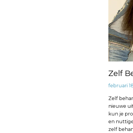
Zelf B
februari 1
Zelf behan
nieuwe uit
kun je pro
en nuttige
zelf behan