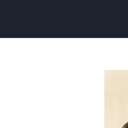
Zelf
Behangen
7
Tips
en
Stappenp