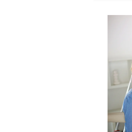
Behange
met
Glasvezel
Strak
en
Bescherm