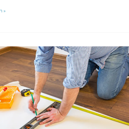
n »
n