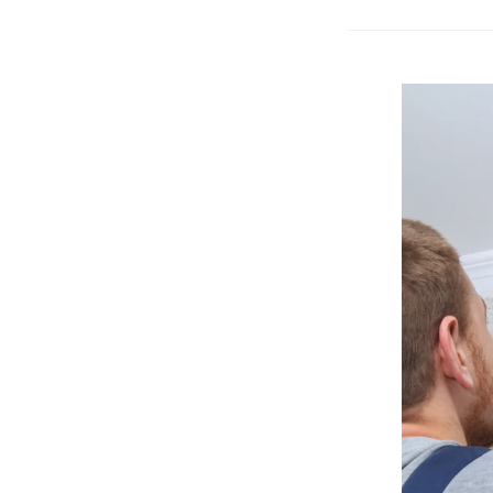
Glasweef
Behangen
7
Stappen
Proces