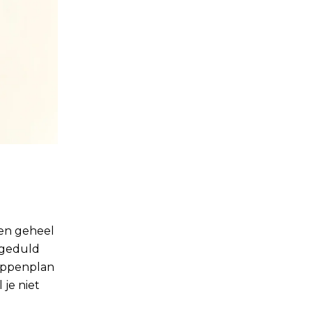
een geheel
n geduld
tappenplan
 je niet