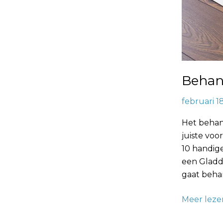
Behan
februari 1
Het behan
juiste voo
10 handige
een Gladd
gaat beha
Meer leze