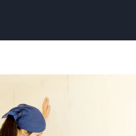
:
lan