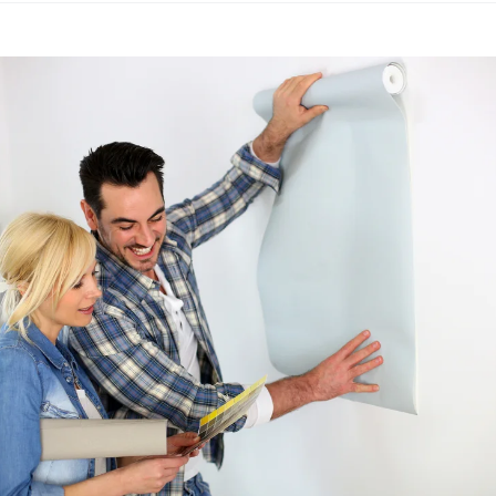
n
behang:
t