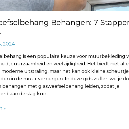
eefselbehang Behangen: 7 Stappe
s
8, 2024
elbehang is een populaire keuze voor muurbekleding
gheid, duurzaamheid en veelzijdigheid. Het biedt niet all
 moderne uitstraling, maar het kan ook kleine scheurtje
den in de muur verbergen. In deze gids zullen we je do
n behangen met glasweefselbehang leiden, zodat je
kerd aan de slag kunt
n »