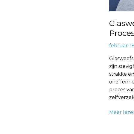
Glasw
Proce
februari 1
Glasweefs
zijn stevi
strakke en
oneffenhe
proces va
zelfverze
Meer leze