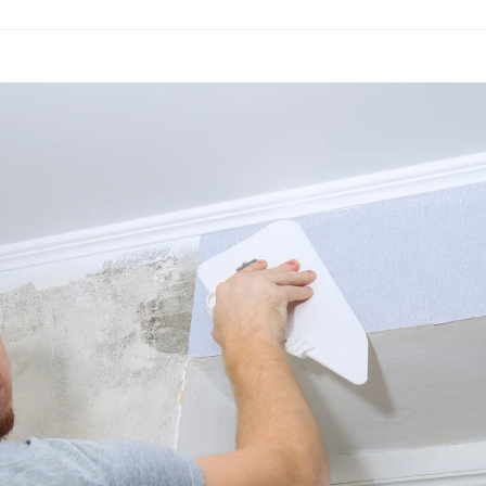
selbehang
: